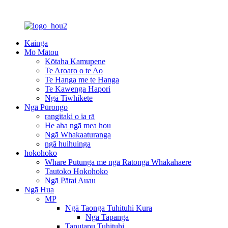
Kāinga
Mō Mātou
Kōtaha Kamupene
Te Aroaro o te Ao
Te Hanga me te Hanga
Te Kawenga Hapori
Ngā Tiwhikete
Ngā Pūrongo
rangitaki o ia rā
He aha ngā mea hou
Ngā Whakaaturanga
ngā huihuinga
hokohoko
Whare Putunga me ngā Ratonga Whakahaere
Tautoko Hokohoko
Ngā Pātai Auau
Ngā Hua
MP
Ngā Taonga Tuhituhi Kura
Ngā Tapanga
Taputapu Tuhituhi