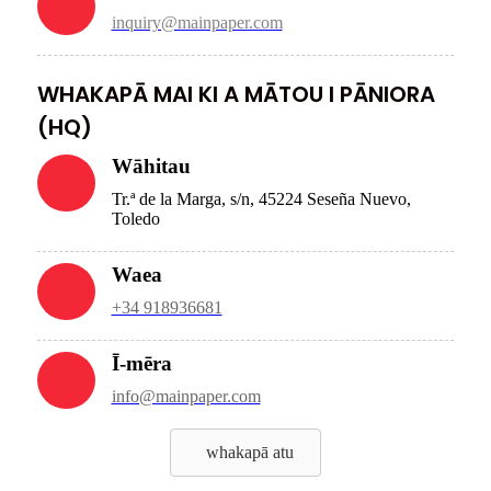
inquiry@mainpaper.com
WHAKAPĀ MAI KI A MĀTOU I PĀNIORA
(HQ)
Wāhitau
Tr.ª de la Marga, s/n, 45224 Seseña Nuevo,
Toledo
Waea
+34 918936681
Ī-mēra
info@mainpaper.com
whakapā atu