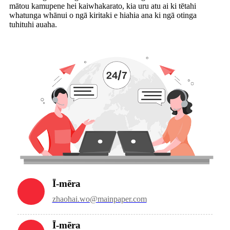
mātou kamupene hei kaiwhakarato, kia uru atu ai ki tētahi
whatunga whānui o ngā kiritaki e hiahia ana ki ngā otinga
tuhituhi auaha.
Ī-mēra
zhaohai.wo@mainpaper.com
Ī-mēra