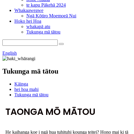
te kapu Pākehā 2024
Whakaaweawe
Ngā Kōtiro Moemoeā Nui
Hoko hei Hoa
whakapā atu
Tukunga mā tātou
English
Tukunga mā tātou
Kāinga
hei hoa mahi
Tukunga mā tātou
TAONGA MŌ MĀTOU
He kaihanga koe i ngā hua tuhituhi kounga teitei? Hono mai ki tā