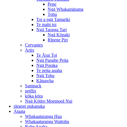
Pene
Ngā Whakamārama
Tohu
Toi a ngā Tamariki
Te mahi toi
Ngā Taonga Tari
Ngā Kōpaki
Rīpene Piri
Cervantes
Artix
Te Ārai Toi
Ngā Paraihe Peita
Ngā Poraka
Te peita auaha
Ngā Tohu
Kānawha
Sampack
netflix
kōka kōra
Ngā Kōtiro Moemoeā Nui
rārangi pukapuka
Ataata
Whakaaturanga Hua
Whakaaturanga Waitohu
Rohe Auaha